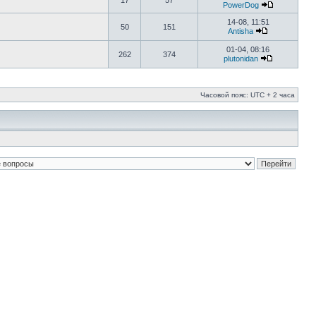
17
57
PowerDog
14-08, 11:51
50
151
Antisha
01-04, 08:16
262
374
plutonidan
Часовой пояс: UTC + 2 часа